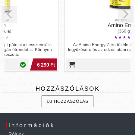
BioTech USA
Amino Energy
(360 g)
lis
Az Amino Energy Zero tökéletes választás a fáradtság
yen
legyőzésére és az edzés utáni regeneráció felgyorsítására.
0 Ft
9 490 Ft
HOZZÁSZÓLÁSOK
ÚJ HOZZÁSZÓLÁS
Információk
Rólunk