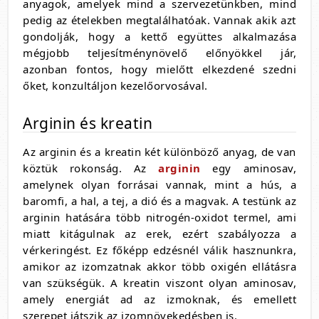
anyagok, amelyek mind a szervezetünkben, mind
pedig az ételekben megtalálhatóak. Vannak akik azt
gondolják, hogy a kettő együttes alkalmazása
mégjobb teljesítménynövelő előnyökkel jár,
azonban fontos, hogy mielőtt elkezdené szedni
őket, konzultáljon kezelőorvosával.
Arginin és kreatin
Az arginin és a kreatin két különböző anyag, de van
köztük rokonság. Az
arginin
egy aminosav,
amelynek olyan forrásai vannak, mint a hús, a
baromfi, a hal, a tej, a dió és a magvak. A testünk az
arginin hatására több nitrogén-oxidot termel, ami
miatt kitágulnak az erek, ezért szabályozza a
vérkeringést. Ez főképp edzésnél válik hasznunkra,
amikor az izomzatnak akkor több oxigén ellátásra
van szükségük. A kreatin viszont olyan aminosav,
amely energiát ad az izmoknak, és emellett
szerepet játszik az izomnövekedésben is.