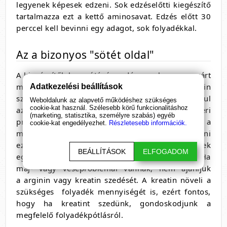
legyenek képesek edzeni. Sok edzéselőtti kiegészítő
tartalmazza ezt a kettő aminosavat. Edzés előtt 30
perccel kell bevinni egy adagot, sok folyadékkal.
Az a bizonyos "sötét oldal"
A kiegészítők hosszútávú szedése gyakran nem várt
mellékhatásokat eredményeznek. A kreatin
Adatkezelési beállítások
szedésének rövid távú hatásai közé tartozik például
Weboldalunk az alapvető működéshez szükséges
cookie-kat használ. Szélesebb körű funkcionalitáshoz
az izomgörcs, hányinger és a bélrendszeri
(marketing, statisztika, személyre szabás) egyéb
problémák. Az arginin ugyanezeket a
cookie-kat engedélyezhet.
Részletesebb információk.
mellékhatásokat okozhatja. Fontos odafigyelni
ezekre a tünetekre, ha pedig tapasztalja ezek
BEÁLLÍTÁSOK
ELFOGADOM
egyikét, rögtön forduljon kezelőorvosához. Ha
máj- vagy veseproblémái vannak, nem ajánljuk
a arginin vagy kreatin szedését. A kreatin növeli a
szükséges folyadék mennyiségét is, ezért fontos,
hogy ha kreatint szedünk, gondoskodjunk a
megfelelő folyadékpótlásról.