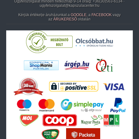
Ügyfélszolgálat minden hétköznap 9-14 óráig:
+36(30)563-6134
·
ugyfelszolgalat@kapszulacenter.hu
Kérjük értékelje áruházunkat a
GOOGLE
, a
FACEBOOK
vagy
az
ÁRUKERESŐ
oldalán