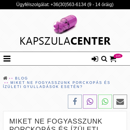
Ügyfélszolgálat: +36(30)563-6134 (9 - 14 óráig)
105
BLOG
MIKET NE FOGYASSZUNK PORCKOPÁS ÉS
ÍZÜLETI GYULLADÁSOK ESETÉN?
MIKET NE FOGYASSZUNK
PORCKOPÁS ÉS ÍZÜLETI