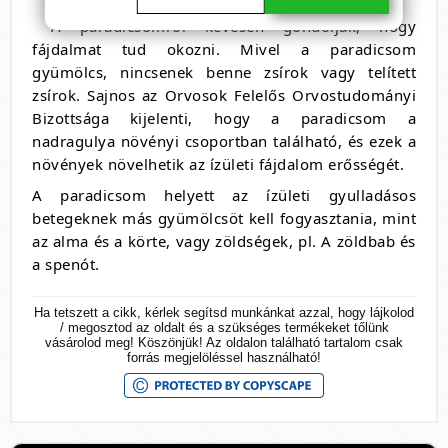
A paradicsomról kevesen gondolják, hogy
fájdalmat tud okozni. Mivel a paradicsom
gyümölcs, nincsenek benne zsírok vagy telített
zsírok. Sajnos az Orvosok Felelős Orvostudományi
Bizottsága kijelenti, hogy a paradicsom a
nadragulya növényi csoportban található, és ezek a
növények növelhetik az ízületi fájdalom erősségét.
A paradicsom helyett az ízületi gyulladásos
betegeknek más gyümölcsöt kell fogyasztania, mint
az alma és a körte, vagy zöldségek, pl. A zöldbab és
a spenót.
Ha tetszett a cikk, kérlek segítsd munkánkat azzal, hogy lájkolod
/ megosztod az oldalt és a szükséges termékeket tőlünk
vásárolod meg! Köszönjük! Az oldalon található tartalom csak
forrás megjelöléssel használható!