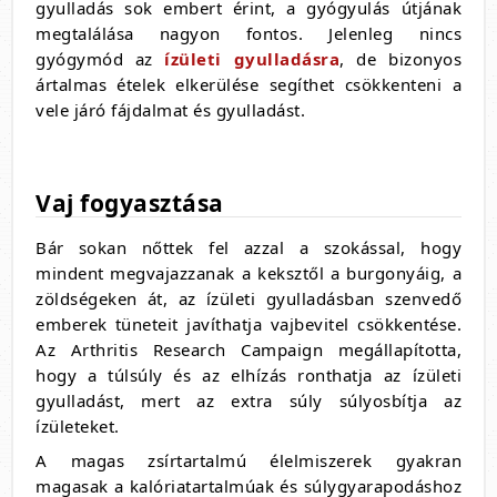
gyulladás sok embert érint, a gyógyulás útjának
megtalálása nagyon fontos. Jelenleg nincs
gyógymód az
ízületi gyulladásra
, de bizonyos
ártalmas ételek elkerülése segíthet csökkenteni a
vele járó fájdalmat és gyulladást.
Vaj fogyasztása
Bár sokan nőttek fel azzal a szokással, hogy
mindent megvajazzanak a keksztől a burgonyáig, a
zöldségeken át, az ízületi gyulladásban szenvedő
emberek tüneteit javíthatja vajbevitel csökkentése.
Az Arthritis Research Campaign megállapította,
hogy a túlsúly és az elhízás ronthatja az ízületi
gyulladást, mert az extra súly súlyosbítja az
ízületeket.
A magas zsírtartalmú élelmiszerek gyakran
magasak a kalóriatartalmúak és súlygyarapodáshoz