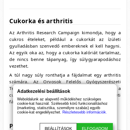
Cukorka és arthritis
Az Arthritis Research Campaign kimondja, hogy a
cukros ételeket, például a cukorkát az ízületi
gyulladásban szenvedő embereknek el kell hagyni.
Az egyik oka az, hogy a cukorka kalóriát tartalmaz,
de nincs benne tápanyag, így súlygyarapodáshoz
vezethet.
A túl nagy súly ronthatja a fájdalmat egy arthritis
számára. Az Orvosok Felelős Gyógyszerészeti
Testülete kijelenti, hogy a cukros ételek, például a
Adatkezelési beállítások
cukorka, az egyik leggyakrabban előforduló ízületi
Weboldalunk az alapvető működéshez szükséges
fájdalomhoz társuló étel.
cookie-kat használ. Szélesebb körű funkcionalitáshoz
(marketing, statisztika, személyre szabás) egyéb
cookie-kat engedélyezhet.
Részletesebb információk.
Paradicsom
BEÁLLÍTÁSOK
ELFOGADOM