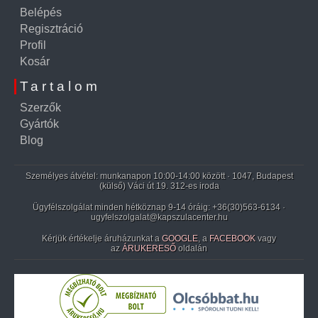
Belépés
Regisztráció
Profil
Kosár
Tartalom
Szerzők
Gyártók
Blog
Személyes átvétel: munkanapon 10:00-14:00 között · 1047, Budapest
(külső) Váci út 19. 312-es iroda
Ügyfélszolgálat minden hétköznap 9-14 óráig:
+36(30)563-6134
·
ugyfelszolgalat@kapszulacenter.hu
Kérjük értékelje áruházunkat a
GOOGLE
, a
FACEBOOK
vagy
az
ÁRUKERESŐ
oldalán