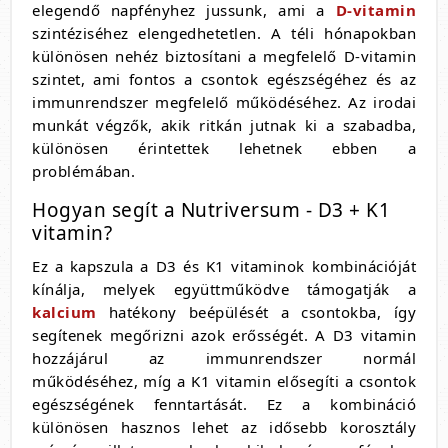
elegendő napfényhez jussunk, ami a
D-vitamin
szintéziséhez elengedhetetlen. A téli hónapokban
különösen nehéz biztosítani a megfelelő D-vitamin
szintet, ami fontos a csontok egészségéhez és az
immunrendszer megfelelő működéséhez. Az irodai
munkát végzők, akik ritkán jutnak ki a szabadba,
különösen érintettek lehetnek ebben a
problémában.
Hogyan segít a Nutriversum - D3 + K1
vitamin?
Ez a kapszula a D3 és K1 vitaminok kombinációját
kínálja, melyek együttműködve támogatják a
kalcium
hatékony beépülését a csontokba, így
segítenek megőrizni azok erősségét. A D3 vitamin
hozzájárul az immunrendszer normál
működéséhez, míg a K1 vitamin elősegíti a csontok
egészségének fenntartását. Ez a kombináció
különösen hasznos lehet az idősebb korosztály