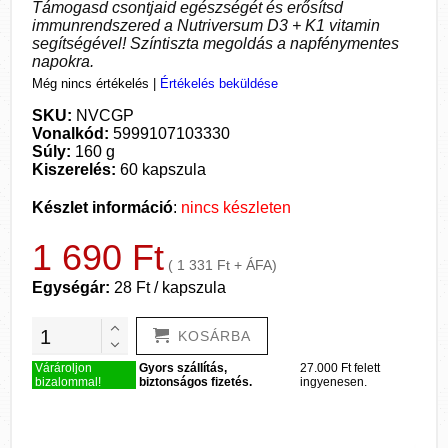
Támogasd csontjaid egészségét és erősítsd
immunrendszered a Nutriversum D3 + K1 vitamin
segítségével! Színtiszta megoldás a napfénymentes
napokra.
Még nincs értékelés
|
Értékelés beküldése
SKU:
NVCGP
Vonalkód:
5999107103330
Súly:
160 g
Kiszerelés:
60 kapszula
Készlet információ
:
nincs készleten
1 690 Ft
( 1 331 Ft + ÁFA)
Egységár:
28 Ft / kapszula
KOSÁRBA
Várároljon
Gyors szállítás,
27.000 Ft felett
bizalommal!
biztonságos fizetés.
ingyenesen.