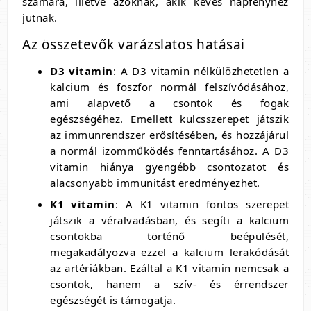
számára, illetve azoknak, akik kevés napfényhez
jutnak.
Az összetevők varázslatos hatásai
D3 vitamin
: A D3 vitamin nélkülözhetetlen a
kalcium és foszfor normál felszívódásához,
ami alapvető a csontok és fogak
egészségéhez. Emellett kulcsszerepet játszik
az immunrendszer erősítésében, és hozzájárul
a normál izomműködés fenntartásához. A D3
vitamin hiánya gyengébb csontozatot és
alacsonyabb immunitást eredményezhet.
K1 vitamin
: A K1 vitamin fontos szerepet
játszik a véralvadásban, és segíti a kalcium
csontokba történő beépülését,
megakadályozva ezzel a kalcium lerakódását
az artériákban. Ezáltal a K1 vitamin nemcsak a
csontok, hanem a szív- és érrendszer
egészségét is támogatja.