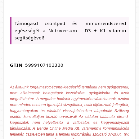
Támogasd csontjaid és immunrendszered
egészségét a Nutriversum - D3 + K1 vitamin
segítségével!
GTIN
: 5999107103330
Az általunk forgalmazott étrend-kiegészítő termékek nem gyógyszerek,
nem alkalmasak betegségek kezelésére, gyógyítására és azok
megelőzésére. A megadott hatások egyénenként változhatnak, azokat
nem minden esetben igazolják vizsgálatok, csak tájékoztató jellegűek,
hagyományokon és vásárlói visszajelzéseken alapulnak! Szükség
esetén konzultáljon kezelő orvosával! Az oldalon található étrend-
kiegészítők nem helyettesítik a változatos és kiegyensúlyozott
táplálkozást. A Bende Online Média Kft. valamennyi kommunikációs
felületén tiszteletben tartja a fentiek jogforrásául szolgáló 37/2004. (IV.