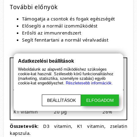
További előnyök
Támogatja a csontok és fogak egészségét
Elősegíti a normál izomműködést
Erősíti az immunrendszert
Segít fenntartani a normál véralvadást
Adatkezelési beállítások
Nutriversum - D3 + K1 vitamin
Weboldalunk az alapvető működéshez szükséges
Kiszerelés: 60 kapszula
cookie-kat használ. Szélesebb körű funkcionalitáshoz
1 adag: 2 kapszula
(marketing, statisztika, személyre szabás) egyéb
cookie-kat engedélyezhet.
Részletesebb információk.
30 adagot tartalmaz
Megnevezés
/ 1 adag
RDA%
BEÁLLÍTÁSOK
ELFOGADOM
D3 vitamin
50 µg / 2000 IU
1000%
K1 vitamin
20 µg
26%
Összetevők
: D3 vitamin, K1 vitamin, zselatin
kapszula.