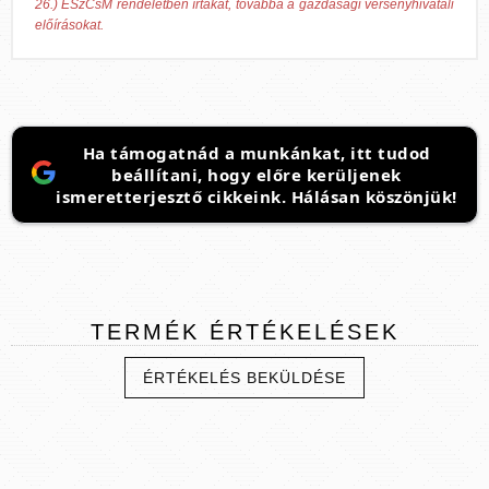
26.) ESzCsM rendeletben írtakat, továbbá a gazdasági versenyhivatali
előírásokat.
Ha támogatnád a munkánkat, itt tudod
beállítani, hogy előre kerüljenek
ismeretterjesztő cikkeink. Hálásan köszönjük!
TERMÉK
ÉRTÉKELÉSEK
ÉRTÉKELÉS BEKÜLDÉSE