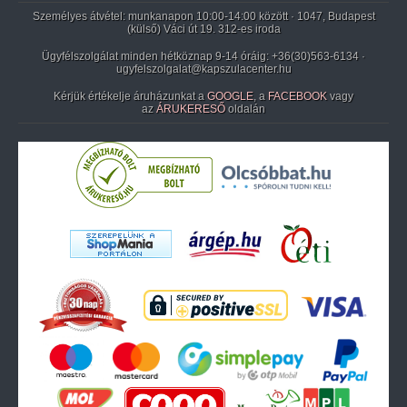
Személyes átvétel: munkanapon 10:00-14:00 között · 1047, Budapest
(külső) Váci út 19. 312-es iroda
Ügyfélszolgálat minden hétköznap 9-14 óráig:
+36(30)563-6134
·
ugyfelszolgalat@kapszulacenter.hu
Kérjük értékelje áruházunkat a
GOOGLE
, a
FACEBOOK
vagy
az
ÁRUKERESŐ
oldalán