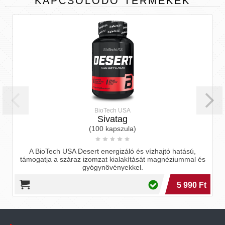
KAPCSOLÓDÓ
TERMÉKEK
BioTech USA
Sivatag
(100 kapszula)
A BioTech USA Desert energizáló és vízhajtó hatású,
támogatja a száraz izomzat kialakítását magnéziummal és
gyógynövényekkel.
5 990 Ft