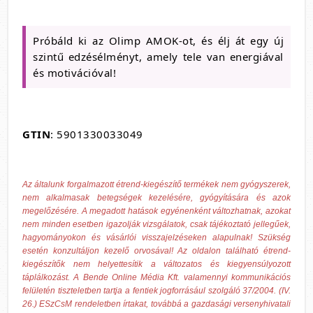
Próbáld ki az Olimp AMOK-ot, és élj át egy új
szintű edzésélményt, amely tele van energiával
és motivációval!
GTIN
: 5901330033049
Az általunk forgalmazott étrend-kiegészítő termékek nem gyógyszerek,
nem alkalmasak betegségek kezelésére, gyógyítására és azok
megelőzésére. A megadott hatások egyénenként változhatnak, azokat
nem minden esetben igazolják vizsgálatok, csak tájékoztató jellegűek,
hagyományokon és vásárlói visszajelzéseken alapulnak! Szükség
esetén konzultáljon kezelő orvosával! Az oldalon található étrend-
kiegészítők nem helyettesítik a változatos és kiegyensúlyozott
táplálkozást. A Bende Online Média Kft. valamennyi kommunikációs
felületén tiszteletben tartja a fentiek jogforrásául szolgáló 37/2004. (IV.
26.) ESzCsM rendeletben írtakat, továbbá a gazdasági versenyhivatali