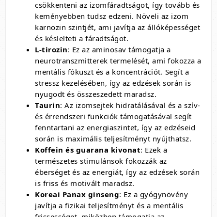
csökkenteni az izomfáradtságot, így tovább és
keményebben tudsz edzeni. Növeli az izom
karnozin szintjét, ami javítja az állóképességet
és késlelteti a fáradtságot.
L-tirozin
: Ez az aminosav támogatja a
neurotranszmitterek termelését, ami fokozza a
mentális fókuszt és a koncentrációt. Segít a
stressz kezelésében, így az edzések során is
nyugodt és összeszedett maradsz.
Taurin
: Az izomsejtek hidratálásával és a szív-
és érrendszeri funkciók támogatásával segít
fenntartani az energiaszintet, így az edzéseid
során is maximális teljesítményt nyújthatsz.
Koffein és guarana kivonat
: Ezek a
természetes stimulánsok fokozzák az
éberséget és az energiát, így az edzések során
is friss és motivált maradsz.
Koreai Panax ginseng
: Ez a gyógynövény
javítja a fizikai teljesítményt és a mentális
frissességet, miközben támogatja az