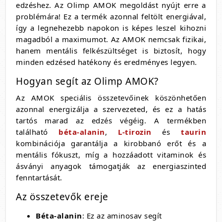
edzéshez. Az Olimp AMOK megoldást nyújt erre a
problémára! Ez a termék azonnal feltölt energiával,
így a legnehezebb napokon is képes leszel kihozni
magadból a maximumot. Az AMOK nemcsak fizikai,
hanem mentális felkészültséget is biztosít, hogy
minden edzésed hatékony és eredményes legyen.
Hogyan segít az Olimp AMOK?
Az AMOK speciális összetevőinek köszönhetően
azonnal energizálja a szervezeted, és ez a hatás
tartós marad az edzés végéig. A termékben
található
béta-alanin
,
L-tirozin
és
taurin
kombinációja garantálja a kirobbanó erőt és a
mentális fókuszt, míg a hozzáadott vitaminok és
ásványi anyagok támogatják az energiaszinted
fenntartását.
Az összetevők ereje
Béta-alanin
: Ez az aminosav segít