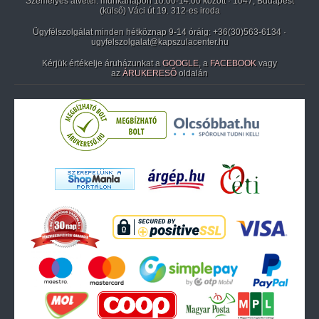
Személyes átvétel: munkanapon 10:00-14:00 között · 1047, Budapest
(külső) Váci út 19. 312-es iroda
Ügyfélszolgálat minden hétköznap 9-14 óráig:
+36(30)563-6134
·
ugyfelszolgalat@kapszulacenter.hu
Kérjük értékelje áruházunkat a
GOOGLE
, a
FACEBOOK
vagy
az
ÁRUKERESŐ
oldalán