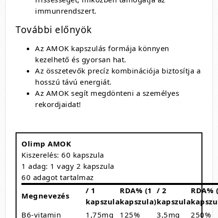
immunrendszert.
További előnyök
Az AMOK kapszulás formája könnyen
kezelhető és gyorsan hat.
Az összetevők precíz kombinációja biztosítja a
hosszú távú energiát.
Az AMOK segít megdönteni a személyes
rekordjaidat!
Olimp AMOK
Kiszerelés: 60 kapszula
1 adag: 1 vagy 2 kapszula
60 adagot tartalmaz
/ 1
RDA% (1
/ 2
RDA% 
Megnevezés
kapszula
kapszula)
kapszula
kapszu
B6-vitamin
1,75mg
125%
3,5mg
250%