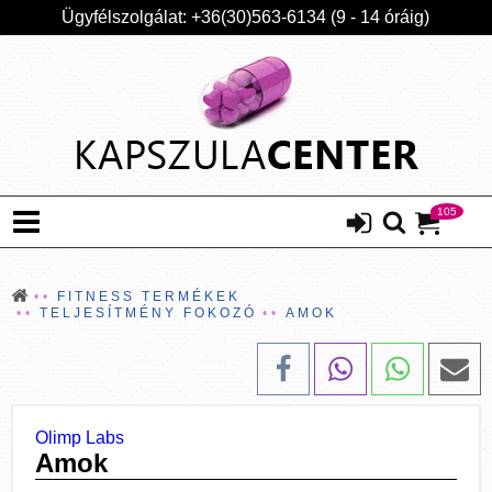
Ügyfélszolgálat: +36(30)563-6134 (9 - 14 óráig)
105
FITNESS TERMÉKEK
TELJESÍTMÉNY FOKOZÓ
AMOK
Olimp Labs
Amok