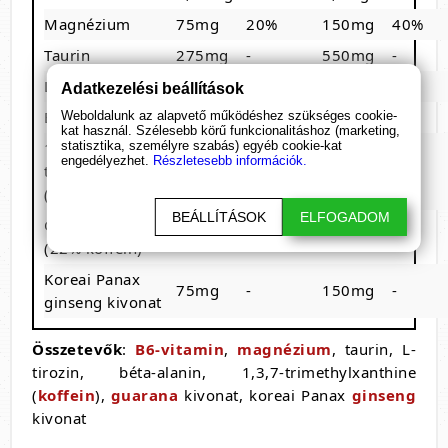
Magnézium
75mg
20%
150mg
40%
Taurin
275mg
-
550mg
-
L-tirozin
250mg
-
500mg
-
Adatkezelési beállítások
Béta-alanin
175mg
-
350mg
-
Weboldalunk az alapvető működéshez szükséges cookie-
kat használ. Szélesebb körű funkcionalitáshoz (marketing,
1,3,7-
statisztika, személyre szabás) egyéb cookie-kat
engedélyezhet.
Részletesebb információk.
trimethylxanthine
125mg
-
250mg
-
(koffein)
BEÁLLÍTÁSOK
ELFOGADOM
Guarana kivonat
50mg
-
100mg
-
(22% koffein)
Koreai Panax
75mg
-
150mg
-
ginseng kivonat
Összetevők
:
B6-vitamin
,
magnézium
, taurin, L-
tirozin, béta-alanin, 1,3,7-trimethylxanthine
(
koffein
),
guarana
kivonat, koreai Panax
ginseng
kivonat