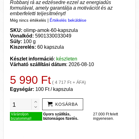
Robbanj rá az edzésedre ezzel az energiadús
formulával, amely garantálja a motivációt és az
emberfeletti teljesítményt!
Még nincs értékelés
|
Értékelés beküldése
SKU:
olimp-amok-60-kapszula
Vonalkód:
5901330033049
Súly:
100 g
Kiszerelés:
60 kapszula
Készlet információ
:
készleten
Várható szállítási dátum
: 2026-08-10
5 990 Ft
( 4 717 Ft + ÁFA)
Egységár:
100 Ft / kapszula
KOSÁRBA
Várároljon
Gyors szállítás,
27.000 Ft felett
bizalommal!
biztonságos fizetés.
ingyenesen.