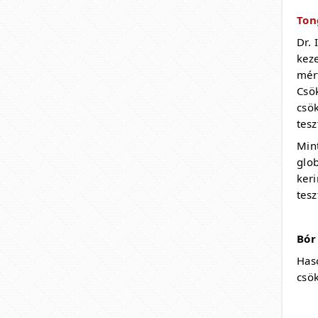
Ton
Dr. 
kez
mér
Csö
csök
tes
Min
glob
ker
tes
Bór
Has
csök