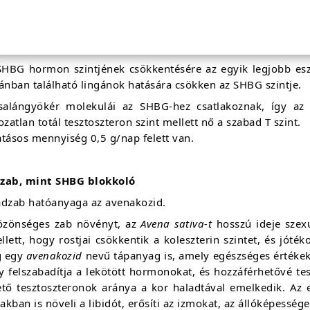
gyan csökkenthetjük az SHBG hormon szi
lángyökér, mint SHBG blokkoló
SHBG hormon szintjének csökkentésére az egyik legjobb esz
ánban található lingánok hatására csökken az SHBG szintje.
salángyökér molekulái az SHBG-hez csatlakoznak, így az 
ozatlan totál tesztoszteron szint mellett nő a szabad T szint.
tásos mennyiség 0,5 g/nap felett van.
zab, mint SHBG blokkoló
adzab hatóanyaga az avenakozid.
özönséges zab növényt, az
Avena sativa-t
hosszú ideje szexu
lett, hogy rostjai csökkentik a koleszterin szintet, és jóté
 egy
avenakozid
nevű tápanyag is, amely egészséges értékeken
y felszabadítja a lekötött hormonokat, és hozzáférhetővé te
ető tesztoszteronok aránya a kor haladtával emelkedik. Az 
iakban is növeli a libidót, erősíti az izmokat, az állóképessége