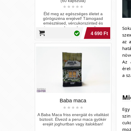
Sok
sze
az 
hatá
növ
Az 
Baba maca
ére
a sz
A Baba Maca friss energiát és vitalitást
biztosít. Élvezd a perui maca gyökér
erejét joghurtban vagy italokban!
Mi
1 580 Ft
Egy
szi
cuk
moz