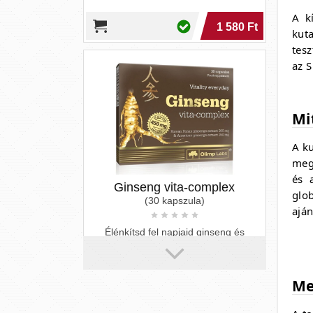
A k
kuta
tesz
az 
Ginseng vita-complex
(30 kapszula)
Mi
A ku
Élénkítsd fel napjaid ginseng és
vitaminok erejével!
meg
és 
glo
3 190 Ft
aján
Me