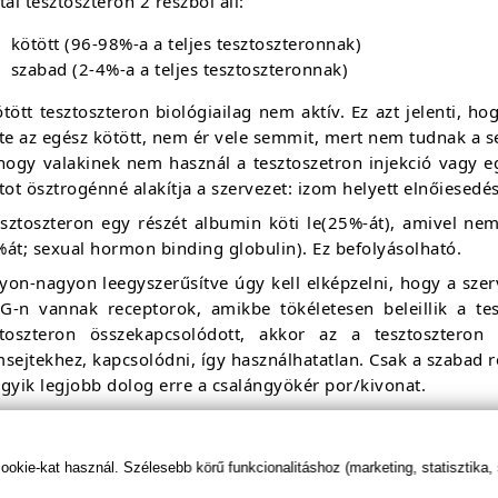
tál tesztoszteron 2 részből áll:
kötött (96-98%-a a teljes tesztoszteronnak)
szabad (2-4%-a a teljes tesztoszteronnak)
tött tesztoszteron biológiailag nem aktív. Ez azt jelenti, h
te az egész kötött, nem ér vele semmit, mert nem tudnak a s
 hogy valakinek nem használ a tesztoszetron injekció vagy 
tot ösztrogénné alakítja a szervezet: izom helyett elnőiesedés
esztoszteron egy részét albumin köti le(25%-át), amivel ne
át; sexual hormon binding globulin). Ez befolyásolható.
yon-nagyon leegyszerűsítve úgy kell elképzelni, hogy a szer
G-n vannak receptorok, amikbe tökéletesen beleillik a te
ztoszteron összekapcsolódott, akkor az a tesztosztero
sejtekhez, kapcsolódni, így használhatatlan. Csak a szabad r
gyik legjobb dolog erre a csalángyökér por/kivonat.
kie-kat használ. Szélesebb körű funkcionalitáshoz (marketing, statisztika,