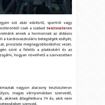
egyen szó akár edzésről, sportról vagy
toszteronból csak a szabad
tesztoszteron
zeretnénk ennek a hormonnak az áldásos
li a kardiovaszkuláris betegségek esélyét,
okat, prosztata megnagyobbodáshoz vezet.
gén szint a felelős a plakkokért és az
zsgálni, hogyan növelhető a szervezetben
almaztak nagyon alacsony tesztoszteron
úlsúlyos, magas vérnyomásban szenvedő,
ál, akiknek átlagéletkora 74 év, akik nem
 betegségben szenved.