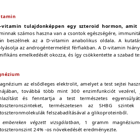
itamin
-vitamin tulajdonképpen egy szteroid hormon, amit
aminnak számos haszna van a csontok egészségére, immunitásá
kán beszélnek az a D-vitamin anabolikus oldala. A kutat
olyásolja az androgéntermelést férfiakban. A D-vitamin hián
nifikáns emelkedését okozza, és így csökkentette a szabad te
gnézium
gnézium az elsődleges elektrolit, amelyet a test sejtei has
májában, továbbá több mint 300 enzimfunkciót vezérel, ja
mlazítást és fenntartja a test természetes egyensúl
ztoszteronszinteket, természetesen az SHBG szinte
toszteronmolekulák felszabadításával a glikoproteinből.
 embereken végzett vizsgálatban,
1 gramm magnéziumot
ztoszteronszint 24% -os növekedését eredményezte.