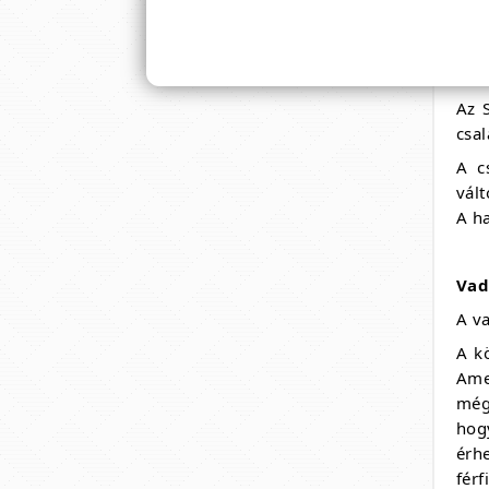
Ho
Csa
Az 
csal
A c
vált
A ha
Vad
A v
A k
Amel
még
hog
érh
férf