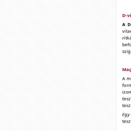
D-v
A D
vit
rit
bef
szig
Ma
A ma
for
izo
tes
tesz
Egy
tes