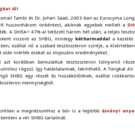
gkat Ali
Ismail Tambi és Dr. Johari Saad, 2003-ban az Eurocyma Longf
elt huszonhárom önkéntest, akiknek egyebek mellett a
DH
ték. A DHEA+ 47%-al tetőzött három hét után, a teljes teszt
kkent viszont az SHBG, mintegy
kétharmaddal
a kezelés 
ken, ezáltal nő a szabad tesztoszteron szintje, a kísérletb
zt után mérték ezeket az impozáns eredményeket.
t azt korábban bemutattuk tesztoszteron túlnyomó rés
ulinhoz rögzül, így hatástalannak, tekinthető. A Tongkat Al
ingő SHBG egy részét és hozzákötődnek, ezáltal csökkentve
ztoszteron mennyiségből.
onlóan a magnéziumhoz a bór is a legtöbb
ásványi anya
kenteni a vér SHBG tartalmát.