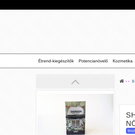
DAA Xtreme Prolact-Block
(60 tabletta)
Növeld természetesen
tesztoszteronszinted Olimp DAA
Xtreme-mel, és érezd az
izomnövekedés és teljesítményfokozás
erejét!
6 990 Ft
Étrend-kiegészítők
Potencianövelő
Kozmetika
Damiana
S
(100 g)
N
tesz
A damiana élénkíti a szexuális vágyat,