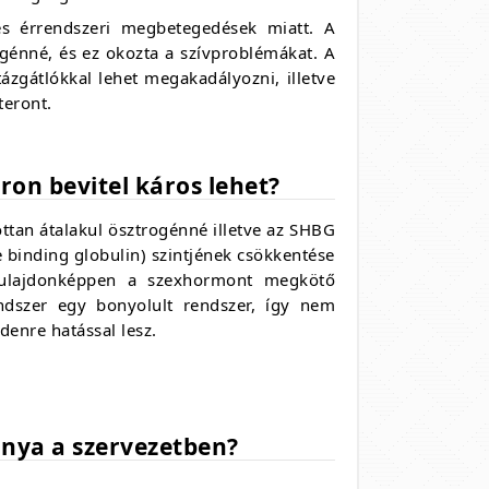
 és érrendszeri megbetegedések miatt. A
ogénné, és ez okozta a szívproblémákat. A
ázgátlókkal lehet megakadályozni, illetve
teront.
ron bevitel káros lehet?
ottan átalakul ösztrogénné illetve az SHBG
binding globulin) szintjének csökkentése
tulajdonképpen a szexhormont megkötő
endszer egy bonyolult rendszer, így nem
denre hatással lesz.
ánya a szervezetben?