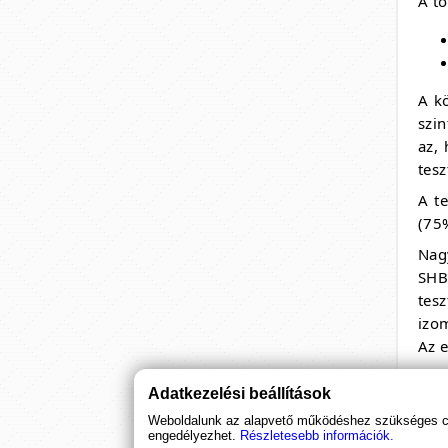
A to
Ginkgo + Ginseng
(30 kapszula)
A kö
szin
Ginkgo biloba és szibériai ginzeng
az,
egyesülése a frissességért és szellemi
éberségért! Csak egy kapszula naponta
tesz
a megújulásért!
A t
2 690 Ft
(75%
Nag
SHB
tes
izom
Az e
Adatkezelési beállítások
Weboldalunk az alapvető működéshez szükséges coo
engedélyezhet.
Részletesebb információk.