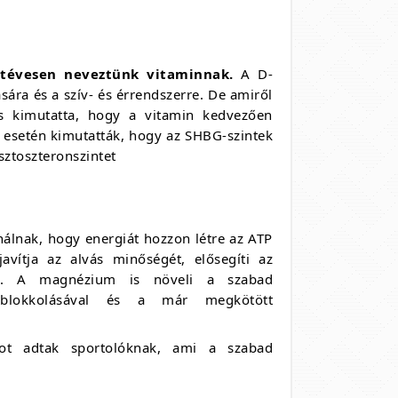
 tévesen neveztünk vitaminnak.
A D-
ra és a szív- és érrendszerre. De amiről
ás kimutatta, hogy a vitamin kedvezően
y esetén kimutatták, hogy az SHBG-szintek
sztoszteronszintet
ználnak, hogy energiát hozzon létre az ATP
vítja az alvás minőségét, elősegíti az
yát. A magnézium is növeli a szabad
k blokkolásával és a már megkötött
 adtak sportolóknak, ami a szabad