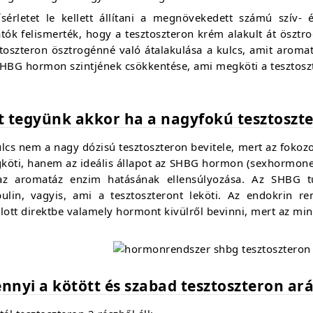
ísérletet le kellett állítani a megnövekedett számú szív-
tók felismerték, hogy a tesztoszteron krém alakult át ösztr
toszteron ösztrogénné való átalakulása a kulcs, amit aromat
SHBG hormon szintjének csökkentése, ami megköti a tesztosz
t tegyünk akkor ha a nagyfokú tesztoszte
lcs nem a nagy dózisú tesztoszteron bevitele, mert az fokoz
köti, hanem az ideális állapot az SHBG hormon (sexhormone 
az aromatáz enzim hatásának ellensúlyozása. Az SHBG 
bulin, vagyis, ami a tesztoszteront leköti. Az endokrin r
lott direktbe valamely hormont kivülről bevinni, mert az min
nnyi a kötött és szabad tesztoszteron ar