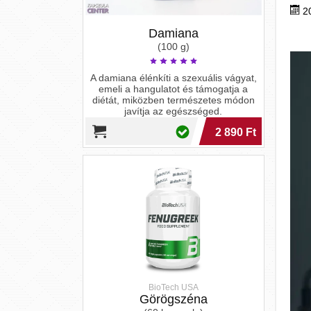
emeli a hangulatot és támogatja a
2
diétát, miközben természetes módon
javítja az egészséged.
2 890 Ft
BioTech USA
Görögszéna
(60 kapszula)
Éld meg az egészséges életet a
görögszéna erejével! Támogasd
emésztésed, vércukorszinted és
immunrendszered egyszerűen.
4 690 Ft