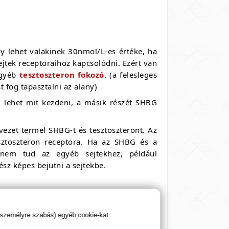
ogy lehet valakinek 30nmol/L-es értéke, ha
ejtek receptoraihoz kapcsolódni. Ezért van
egyéb
tesztoszteron fokozó
. (a felesleges
t fog tapasztalni az alany)
m lehet mit kezdeni, a másik részét SHBG
vezet termel SHBG-t és tesztoszteront. Az
sztoszteron receptora. Ha az SHBG és a
n nem tud az egyéb sejtekhez, például
ész képes bejutni a sejtekbe.
 személyre szabás) egyéb cookie-kat