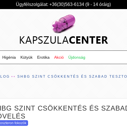
Ügyfélszolgálat: +36(30)563-6134 (9 - 14 óráig)
Higénia
Kütyük
Erotika
Akció
Újdonság
BLOG
SHBG SZINT CSÖKKENTÉS ÉS SZABAD TESZT
HBG SZINT CSÖKKENTÉS ÉS SZAB
ÖVELÉS
toszteron fokozók