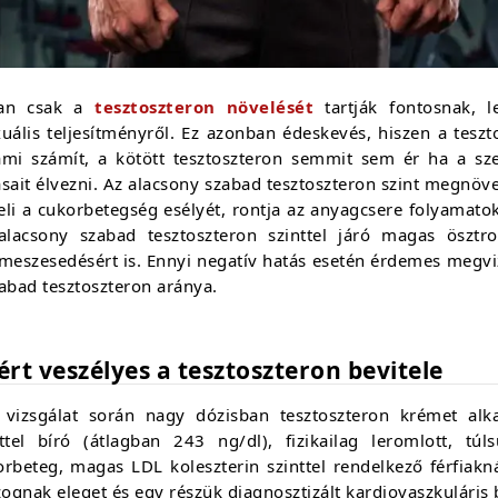
an csak a
tesztoszteron növelését
tartják fontosnak, l
xuális teljesítményről. Ez azonban édeskevés, hiszen a tesz
ami számít, a kötött tesztoszteron semmit sem ér ha a s
sait élvezni. Az alacsony szabad tesztoszteron szint megnöve
eli a cukorbetegség esélyét, rontja az anyagcsere folyamat
alacsony szabad tesztoszteron szinttel járó magas ösztro
lmeszesedésért is. Ennyi negatív hatás esetén érdemes megvi
abad tesztoszteron aránya.
ért veszélyes a tesztoszteron bevitele
 vizsgálat során nagy dózisban tesztoszteron krémet alk
nttel bíró (átlagban 243 ng/dl), fizikailag leromlott, t
orbeteg, magas LDL koleszterin szinttel rendelkező férfiakn
ognak eleget és egy részük diagnosztizált kardiovaszkuláris