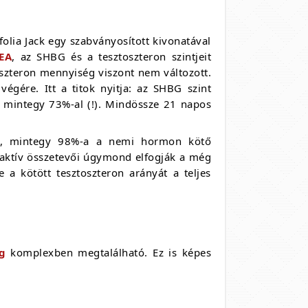
olia Jack egy szabványosított kivonatával
EA
, az SHBG és a tesztoszteron szintjeit
oszteron mennyiség viszont nem változott.
végére. Itt a titok nyitja: az SHBG szint
en mintegy 73%-al (!). Mindössze 21 napos
ze, mintegy 98%-a a nemi hormon kötő
i aktív összetevői úgymond elfogják a még
 a kötött tesztoszteron arányát a teljes
g
komplexben megtalálható. Ez is képes