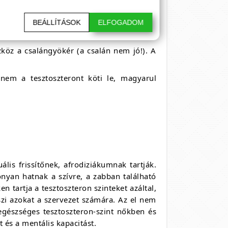
ntjét?
BEÁLLÍTÁSOK
ELFOGADOM
köz a csalángyökér (a csalán nem jó!). A
nem a tesztoszteront köti le, magyarul
ális frissítőnek, afrodiziákumnak tartják.
konyan hatnak a szívre, a zabban található
 tartja a tesztoszteron szinteket azáltal,
szi azokat a szervezet számára. Az el nem
egészséges tesztoszteron-szint nőkben és
t és a mentális kapacitást.