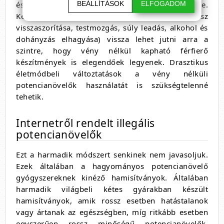
BEÁLLÍTÁSOK
ELFOGADOM
és a potencianövelő gyógyszerek szedése.
Későbbiekben életmódváltással (stressz
visszaszorítása, testmozgás, súly leadás, alkohol és
dohányzás elhagyása) vissza lehet jutni arra a
szintre, hogy vény nélkül kapható férfierő
készítmények is elegendőek legyenek. Drasztikus
életmódbeli változtatások a vény nélküli
potencianövelők használatát is szükségtelenné
tehetik.
Internetről rendelt illegális
potencianövelők
Ezt a harmadik módszert senkinek nem javasoljuk.
Ezek általában a hagyományos potencianövelő
gyógyszereknek kinéző hamisítványok. Általában
harmadik világbeli kétes gyárakban készült
hamisítványok, amik rossz esetben hatástalanok
vagy ártanak az egészségben, míg ritkább esetben
egyszerűen rossz minőségű potencianövelők.