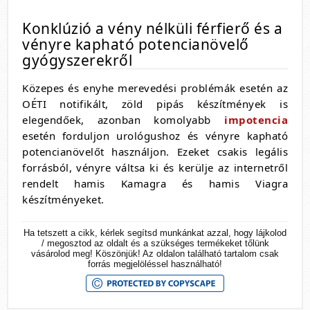
Konklúzió a vény nélküli férfierő és a
vényre kapható potencianövelő
gyógyszerekről
Közepes és enyhe merevedési problémák esetén az
OÉTI notifikált, zöld pipás készítmények is
elegendőek, azonban komolyabb
impotencia
esetén forduljon urológushoz és vényre kapható
potencianövelőt használjon. Ezeket csakis legális
forrásból, vényre váltsa ki és kerülje az internetről
rendelt hamis Kamagra és hamis Viagra
készítményeket.
Ha tetszett a cikk, kérlek segítsd munkánkat azzal, hogy lájkolod
/ megosztod az oldalt és a szükséges termékeket tőlünk
vásárolod meg! Köszönjük! Az oldalon található tartalom csak
forrás megjelöléssel használható!