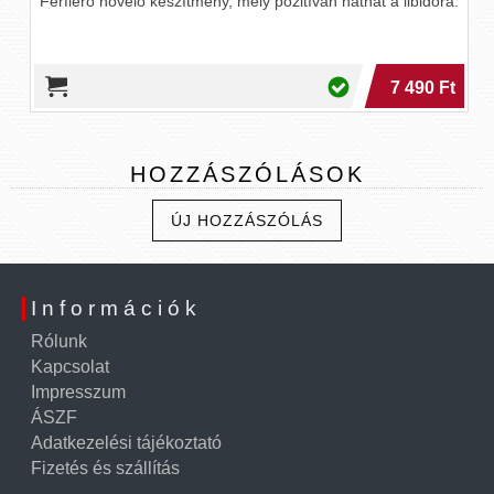
Férfierő növelő készítmény, mely pozitívan hathat a libidóra.
7 490 Ft
HOZZÁSZÓLÁSOK
ÚJ HOZZÁSZÓLÁS
Információk
Rólunk
Kapcsolat
Impresszum
ÁSZF
Adatkezelési tájékoztató
Fizetés és szállítás