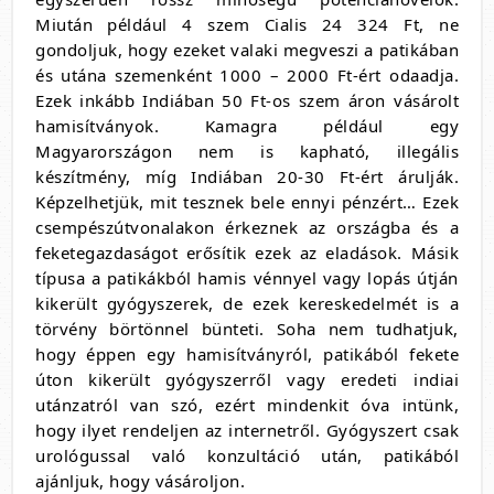
Miután például 4 szem Cialis 24 324 Ft, ne
gondoljuk, hogy ezeket valaki megveszi a patikában
és utána szemenként 1000 – 2000 Ft-ért odaadja.
Ezek inkább Indiában 50 Ft-os szem áron vásárolt
hamisítványok. Kamagra például egy
Magyarországon nem is kapható, illegális
készítmény, míg Indiában 20-30 Ft-ért árulják.
Képzelhetjük, mit tesznek bele ennyi pénzért… Ezek
csempészútvonalakon érkeznek az országba és a
feketegazdaságot erősítik ezek az eladások. Másik
típusa a patikákból hamis vénnyel vagy lopás útján
kikerült gyógyszerek, de ezek kereskedelmét is a
törvény börtönnel bünteti. Soha nem tudhatjuk,
hogy éppen egy hamisítványról, patikából fekete
úton kikerült gyógyszerről vagy eredeti indiai
utánzatról van szó, ezért mindenkit óva intünk,
hogy ilyet rendeljen az internetről. Gyógyszert csak
urológussal való konzultáció után, patikából
ajánljuk, hogy vásároljon.