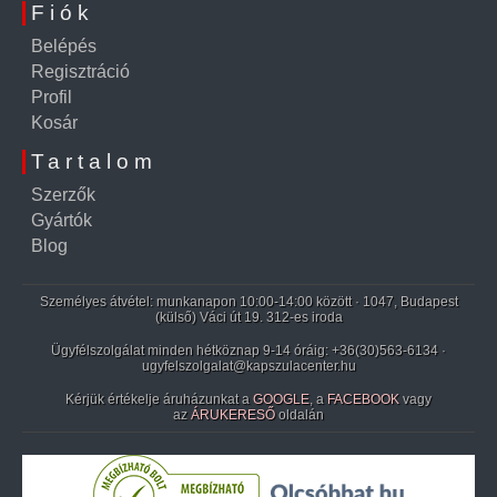
Fiók
Belépés
Regisztráció
Profil
Kosár
Tartalom
Szerzők
Gyártók
Blog
Személyes átvétel: munkanapon 10:00-14:00 között · 1047, Budapest
(külső) Váci út 19. 312-es iroda
Ügyfélszolgálat minden hétköznap 9-14 óráig:
+36(30)563-6134
·
ugyfelszolgalat@kapszulacenter.hu
Kérjük értékelje áruházunkat a
GOOGLE
, a
FACEBOOK
vagy
az
ÁRUKERESŐ
oldalán