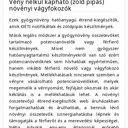
Vény nélkül kapható (zöld pipás)
növényi vágyfokozók
Ezek gyógynövény hatóanyagú étrend-kiegészítők,
amik OÉTI notifikáltak és zöldpipás készítmények.
Másik legális módszer a gyógynövény összetevőket
tartalmazó potencianövelők vagy férfierő
készítmények. Mivel nem gyógyszer
hatóanyagtartalmú készítményekről van szó ezért
potencianövelőknek sem hívhatóak egyértelműen,
hanem inkább férfierő növelő vagy vágyfokozó
készítmények. Mellékhatásaik nincsenek szemben a
vényre vásárolható potencianövelőkkel, melyek
megemelik a vérnyomást, fejfájást okoznak és akár
kéklátás is a mellékhatásuk lehet. A növényi
összetevőjű étrend-kiegészítők web áruházakban
forgalmazhatóak és árulhatóak, a bennük lévő
növényi összetevők szinergiahatásba lépnek és
támogatják a férfierőt és a merevedési képességet.
Néha kibukik egy-egy átlagosnál erősebb