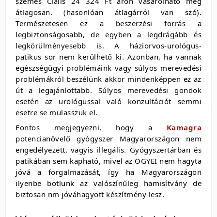
szemes Cialis 24 324 Ft áron vásárolható meg
átlagosan. (hasonlóan átlagárról van szó).
Természetesen ez a beszerzési forrás a
legbiztonságosabb, de egyben a legdrágább és
legkörülményesebb is. A háziorvos-urológus-
patikus sor nem kerülhető ki. Azonban, ha vannak
egészségügyi problémáink vagy súlyos merevedési
problémákról beszélünk akkor mindenképpen ez az
út a legajánlottabb. Súlyos merevedési gondok
esetén az urológussal való konzultációt semmi
esetre se mulasszuk el.
Fontos megjegyezni, hogy a
Kamagra
potencianövelő gyógyszer Magyarországon nem
engedélyezett, vagyis illegális. Gyógyszertárban és
patikában sem kapható, mivel az OGYEI nem hagyta
jóvá a forgalmazását, így ha Magyarországon
ilyenbe botlunk az valószínűleg hamisítvány de
biztosan nm jóváhagyott készítmény lesz.