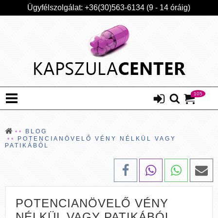
Ügyfélszolgálat: +36(30)563-6134 (9 - 14 óráig)
105
BLOG
POTENCIANÖVELŐ VÉNY NÉLKÜL VAGY
PATIKÁBÓL
POTENCIANÖVELŐ VÉNY
NÉLKÜL VAGY PATIKÁBÓL