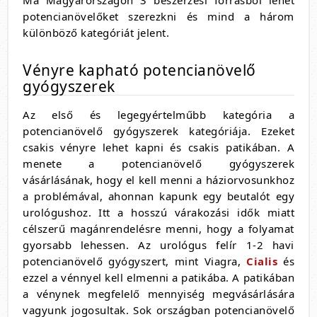
potencianövelőket szerezkni és mind a három
különböző kategóriát jelent.
Vényre kapható potencianövelő
gyógyszerek
Az első és legegyértelműbb kategória a
potencianövelő gyógyszerek kategóriája. Ezeket
csakis vényre lehet kapni és csakis patikában. A
menete a potencianövelő gyógyszerek
vásárlásának, hogy el kell menni a háziorvosunkhoz
a problémával, ahonnan kapunk egy beutalót egy
urológushoz. Itt a hosszú várakozási idők miatt
célszerű magánrendelésre menni, hogy a folyamat
gyorsabb lehessen. Az urológus felír 1-2 havi
potencianövelő gyógyszert, mint Viagra,
Cialis
és
ezzel a vénnyel kell elmenni a patikába. A patikában
a vénynek megfelelő mennyiség megvásárlására
vagyunk jogosultak. Sok országban potencianövelő