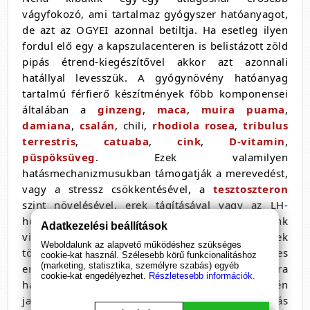
vágyfokozó, ami tartalmaz gyógyszer hatóanyagot,
de azt az OGYEI azonnal betiltja. Ha esetleg ilyen
fordul elő egy a kapszulacenteren is belistázott zöld
pipás étrend-kiegészítővel akkor azt azonnali
hatállyal levesszük. A gyógynövény hatóanyag
tartalmú férfierő készítmények főbb komponensei
általában a
ginzeng
,
maca
,
muira puama
,
damiana
,
csalán
, chili,
rhodiola rosea
,
tribulus
terrestris
,
catuaba
,
cink
,
D-vitamin
,
püspöksüveg
. Ezek valamilyen
hatásmechanizmusukban támogatják a merevedést,
vagy a stressz csökkentésével, a
tesztoszteron
szint növelésével, erek tágításával vagy az LH-
hormon termelés fokozásával. Vásárlóink
Adatkezelési beállítások
visszajelzése alapján ezek a készítmények
Weboldalunk az alapvető működéshez szükséges
tökéletesen elegendőek ha enyhébb vagy közepes
cookie-kat használ. Szélesebb körű funkcionalitáshoz
(marketing, statisztika, személyre szabás) egyéb
erősségű merevedési problémák megoldására
cookie-kat engedélyezhet.
Részletesebb információk.
használják. Súlyos esetben vagy szervi okok esetén
javasolt az urológussal való teljes körű kivizsgálás