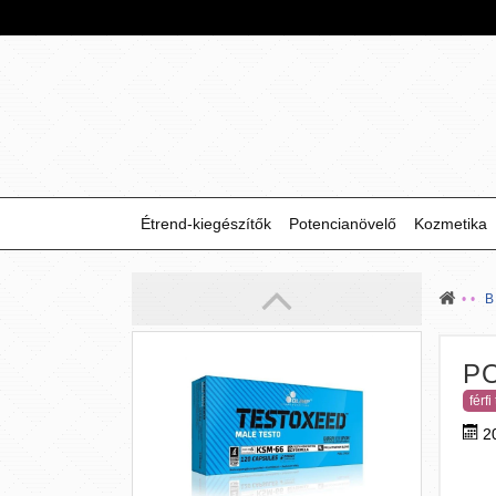
HOT SEX MAN - 20 ML
Felperzselheti a férfi potenciát
Étrend-kiegészítők
Potencianövelő
Kozmetika
2 190 Ft
P
férf
2