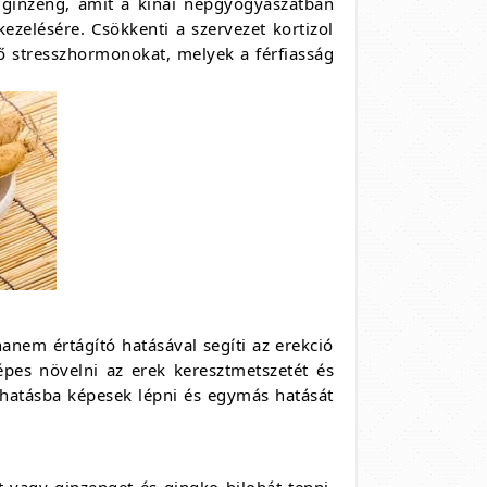
 ginzeng, amit a kínai népgyógyászatban
zelésére. Csökkenti a szervezet kortizol
lő stresszhormonokat, melyek a férfiasság
anem értágító hatásával segíti az erekció
épes növelni az erek keresztmetszetét és
iahatásba képesek lépni és egymás hatását
t vagy ginzenget és gingko bilobát tenni,