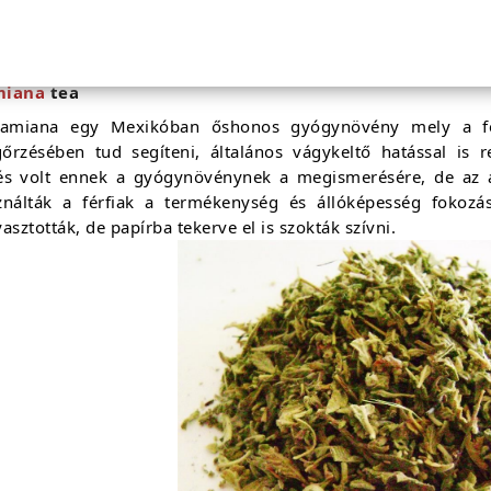
t. Van is egy mondás Brazíliában, hogy 60 év alatt a gye
uabáé. Gyulladáscsökkentő, antibakteriális hatású és mint
tja az ereket ezáltal könnyíti a barlangos testek vérrel való te
miana
tea
amiana egy Mexikóban őshonos gyógynövény mely a fér
őrzésében tud segíteni, általános vágykeltő hatással is r
és volt ennek a gyógynövénynek a megismerésére, de az a
ználták a férfiak a termékenység és állóképesség fokozás
asztották, de papírba tekerve el is szokták szívni.