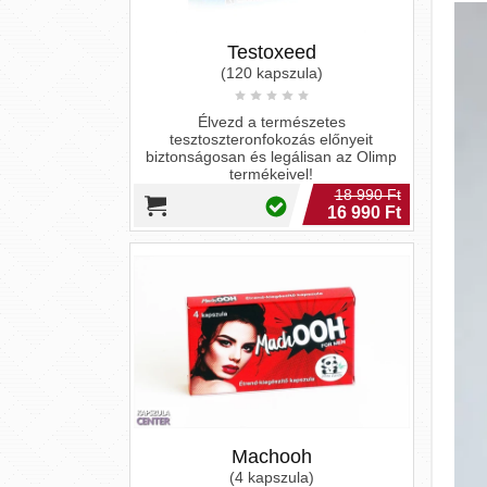
Testoxeed
(120 kapszula)
Élvezd a természetes
tesztoszteronfokozás előnyeit
biztonságosan és legálisan az Olimp
termékeivel!
18 990 Ft
16 990 Ft
Machooh
(4 kapszula)
Potencia kapszula az igazi férfiaknak