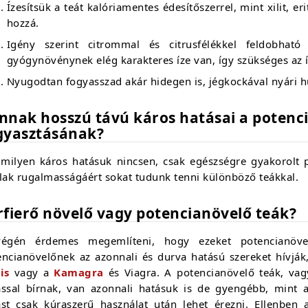
Ízesítsük a teát kalóriamentes édesítőszerrel, mint xilit, er
hozzá.
Igény szerint citrommal és citrusfélékkel feldobhat
gyógynövénynek elég karakteres íze van, így szükséges az í
Nyugodtan fogyasszad akár hidegen is, jégkockával nyári h
nnak hosszú távú káros hatásai a potenc
gyasztásának?
milyen káros hatásuk nincsen, csak egészségre gyakorolt p
lak rugalmasságáért sokat tudunk tenni különböző teákkal.
rfierő növelő vagy potencianövelő teák?
égén érdemes megemlíteni, hogy ezeket potencianöve
encianövelőnek az azonnali és durva hatású szereket hívjá
is
vagy a
Kamagra
és Viagra. A potencianövelő teák, vag
ással bírnak, van azonnali hatásuk is de gyengébb, mint a
ást csak kúraszerű használat után lehet érezni. Ellenben