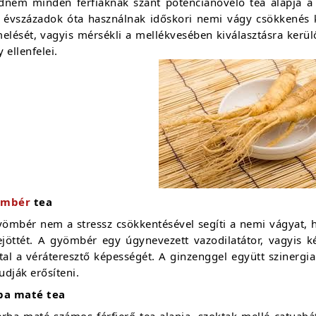
dnem minden férfiaknak szánt potencianövelő tea alapja a
 évszázadok óta használnak időskori nemi vágy csökkenés ke
melését, vagyis mérsékli a mellékvesében kiválasztásra kerü
 ellenfelei.
ömbér
tea
yömbér nem a stressz csökkentésével segíti a nemi vágyat, h
rejöttét. A gyömbér egy úgynevezett vazodilatátor, vagyis k
ltal a véráteresztő képességét. A ginzenggel együtt szinerg
tudják erősíteni.
ba maté tea
erba maté számos férfierő tea alapja, szoktak mellé catuabá