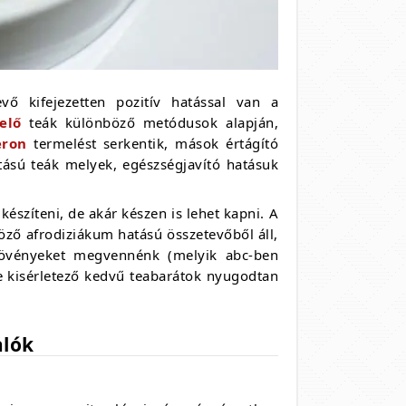
ő kifejezetten pozitív hatással van a
elő
teák különböző metódusok alapján,
eron
termelést serkentik, mások értágító
atású teák melyek, egészségjavító hatásuk
észíteni, de akár készen is lehet kapni. A
ző afrodiziákum hatású összetevőből áll,
övényeket megvennénk (melyik abc-ben
e kisérletező kedvű teabarátok nyugodtan
alók