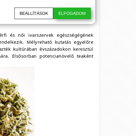
rek az apáé, 60 éves kor felett pedig a
 a legtöbb férfierő növelő gyógynövény,
BEÁLLÍTÁSOK
ELFOGADOM
lítődését.
fi és női ivarszervek egészségégének
endelkezik. Mélyreható kutatás egyelőre
zték kultúrában évszázadokon keresztül
ára. Elsősorban potencianövelő teaként