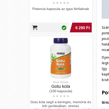
6 290 Ft
Szá
pot
poz
hat
miat
Ily
leg
így
Now Foods
kap
Gotu kola
kisé
(100 kapszula)
Gotu kola segít a keringés, memória és
Po
bőr javításában, stressz
csökkentésében. Kiváló társ a testi-lelki
Gin
egyensúly fenntartásához.
5 090 Ft