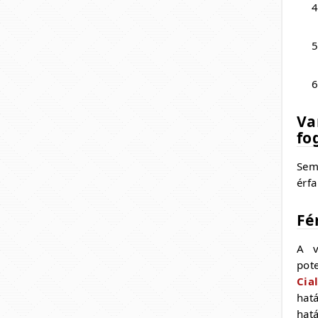
Va
fo
Sem
érfa
Fé
A v
pot
Cial
hat
hat