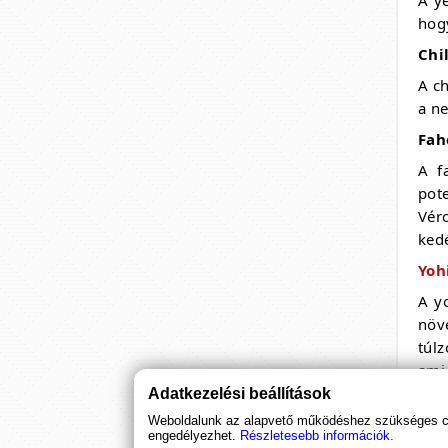
hogy
Chil
A ch
a ne
Fah
Illusion
(2, 4, 8 kapszula)
A f
pot
A 2018-as újév ajándéka az Illusion,
Vér
amely három kivitelben kapható.
kedé
Yoh
3 990 Ft
A y
növe
túl
ami
Adatkezelési beállítások
Cat
Weboldalunk az alapvető működéshez szükséges coo
A c
engedélyezhet.
Részletesebb információk.