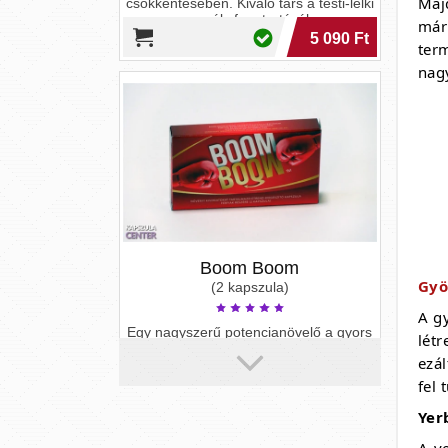
Maj
már
ter
nagy
Boom Boom
(2 kapszula)
Gy
Egy nagyszerű potencianövelő a gyors
és erős erekcióért!
A g
lét
ezá
7 590 Ft
fel 
Yer
A y