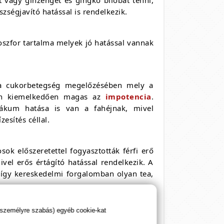
szségjavító hatással is rendelkezik.
 foszfor tartalma melyek jó hatással vannak
ít a cukorbetegség megelőzésében mely a
ben kiemelkedően magas az
impotencia
.
iákum hatása is van a fahéjnak, mivel
zesítés céllal.
k előszeretettel fogyasztották férfi erő
vel erős értágító hatással rendelkezik. A
 így kereskedelmi forgalomban olyan tea,
 személyre szabás) egyéb cookie-kat
előszeretettel készítenek potencianövelő