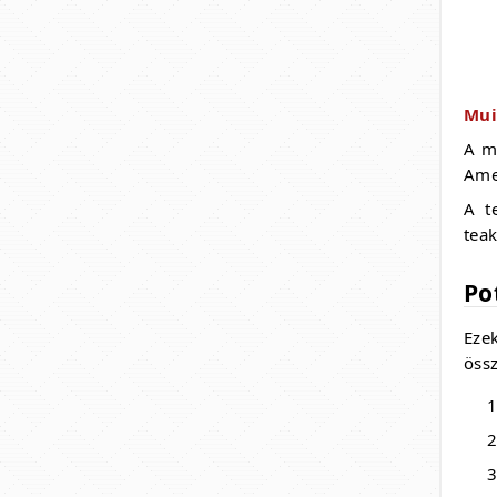
Mui
A m
Ame
A t
tea
Po
Eze
össz