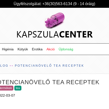
Ügyfélszolgálat: +36(30)563-6134 (9 - 14 óráig)
Higénia
Kütyük
Erotika
Akció
Újdonság
BLOG
POTENCIANÖVELŐ TEA RECEPTEK
OTENCIANÖVELŐ TEA RECEPTEK
i termékek
tea
022-03-07