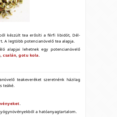
észült tea erősíti a férfi libidót, Dél-
. A legtöbb potencianövelő tea alapja.
ló alapjai lehetnek egy potencianövelő
a
,
csalán
,
gotu kola
.
anövelő teakeveréket szeretnénk házilag
s teáké.
övényeket
.
a gyógynövényekből a hatóanyagtartalom.