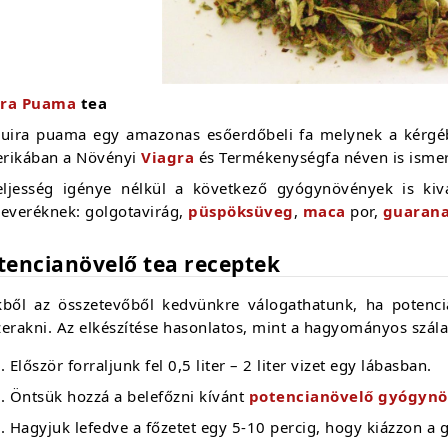
ra Puama
tea
uira puama egy amazonas esőerdőbeli fa melynek a kérgéből k
rikában a Növényi
Viagra
és Termékenységfa néven is ismert
eljesség igénye nélkül a következő gyógynövények is kivá
keveréknek: golgotavirág,
püspöksüveg
,
maca
por,
guaran
tencianövelő tea receptek
kből az összetevőből kedvünkre válogathatunk, ha potenci
erakni. Az elkészítése hasonlatos, mint a hagyományos szála
Először forraljunk fel 0,5 liter – 2 liter vizet egy lábasban.
Öntsük hozzá a belefőzni kívánt
potencianövelő gyógyn
Hagyjuk lefedve a főzetet egy 5-10 percig, hogy kiázzon 