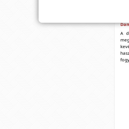
teá
cat
tágí
Da
A d
meg
kev
has
fogy