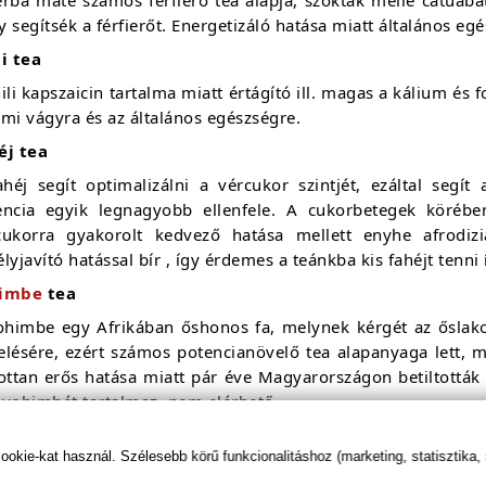
 segítsék a férfierőt. Energetizáló hatása miatt általános egé
i tea
ili kapszaicin tartalma miatt értágító ill. magas a kálium és
mi vágyra és az általános egészségre.
éj tea
ahéj segít optimalizálni a vércukor szintjét, ezáltal seg
encia egyik legnagyobb ellenfele. A cukorbetegek köré
cukorra gyakorolt kedvező hatása mellett enyhe afrodiz
lyjavító hatással bír , így érdemes a teánkba kis fahéjt tenni í
imbe
tea
ohimbe egy Afrikában őshonos fa, melynek kérgét az őslakoso
lésére, ezért számos potencianövelő tea alapanyaga lett, mi
zottan erős hatása miatt pár éve Magyarországon betiltották
 yohimbét tartalmaz, nem elérhető.
uaba
tea
kie-kat használ. Szélesebb körű funkcionalitáshoz (marketing, statisztika,
atuaba egy Brazíliában népszerű egzotikus növény, melyből 