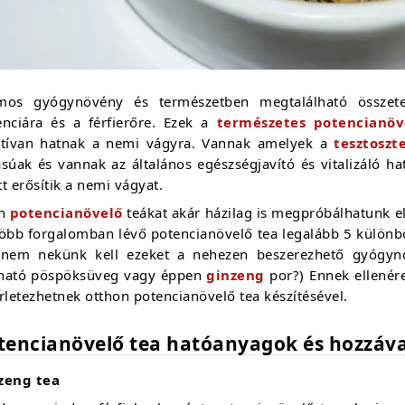
mos gyógynövény és természetben megtalálható összetev
enciára és a férfierőre. Ezek a
természetes potencianöv
itívan hatnak a nemi vágyra. Vannak amelyek a
tesztoszt
ásúak és vannak az általános egészségjavító és vitalizáló h
t erősítik a nemi vágyat.
en
potencianövelő
teákat akár házilag is megpróbálhatunk elk
több forgalomban lévő potencianövelő tea legalább 5 különbö
 nem nekünk kell ezeket a nehezen beszerezhető gyógyn
ható pöspöksüveg vagy éppen
ginzeng
por?) Ennek ellenér
rletezhetnek otthon potencianövelő tea készítésével.
tencianövelő tea hatóanyagok és hozzáv
zeng tea