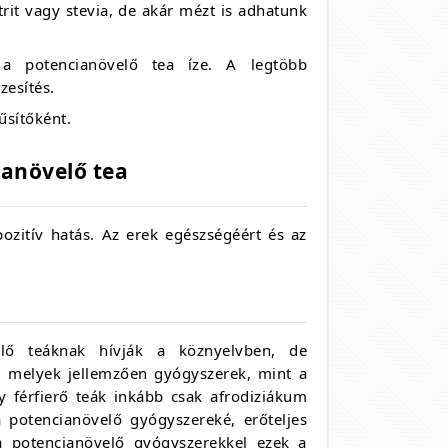
itrit vagy stevia, de akár mézt is adhatunk
ó a potencianövelő tea íze. A legtöbb
zesítés.
űsítőként.
ianövelő tea
ozitív hatás. Az erek egészségéért és az
lő teáknak hívják a köznyelvben, de
k, melyek jellemzően gyógyszerek, mint a
y férfierő teák inkább csak afrodiziákum
 potencianövelő gyógyszereké, erőteljes
 a potencianövelő gyógyszerekkel ezek a